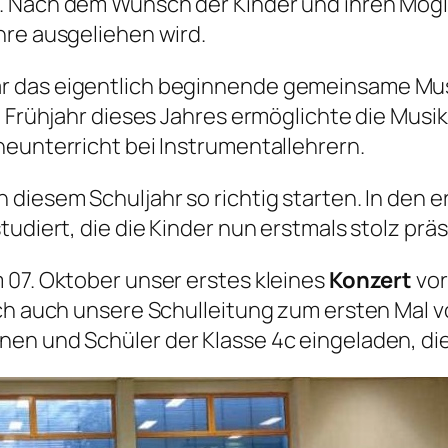
 Nach dem Wunsch der Kinder und ihren Möglic
hre ausgeliehen wird.
 das eigentlich beginnende gemeinsame Musizi
Im Frühjahr dieses Jahres ermöglichte die Mus
neunterricht bei Instrumentallehrern.
 diesem Schuljahr so richtig starten. In de
tudiert, die die Kinder nun erstmals stolz prä
 07. Oktober unser erstes kleines
Konzert
vor
ich auch unsere Schulleitung zum ersten Mal 
en und Schüler der Klasse 4c eingeladen, die