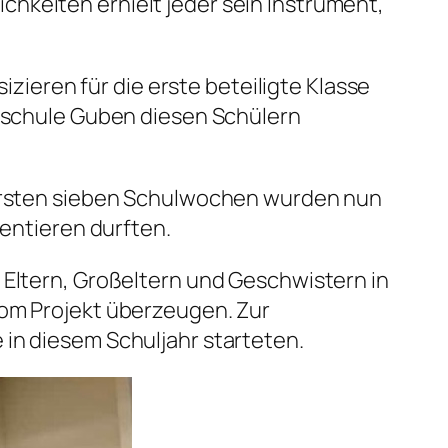
hkeiten erhielt jeder sein Instrument,
eren für die erste beteiligte Klasse
ikschule Guben diesen Schülern
n ersten sieben Schulwochen wurden nun
sentieren durften.
 Eltern, Großeltern und Geschwistern in
vom Projekt überzeugen. Zur
 in diesem Schuljahr starteten.