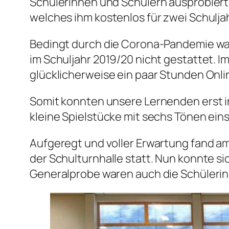
Schülerinnen und Schülern ausprobiert.
welches ihm kostenlos für zwei Schulja
Bedingt durch die Corona-Pandemie war
im Schuljahr 2019/20 nicht gestattet. 
glücklicherweise ein paar Stunden Onli
Somit konnten unsere Lernenden erst in
kleine Spielstücke mit sechs Tönen eins
Aufgeregt und voller Erwartung fand am
der Schulturnhalle statt. Nun konnte s
Generalprobe waren auch die Schülerinn