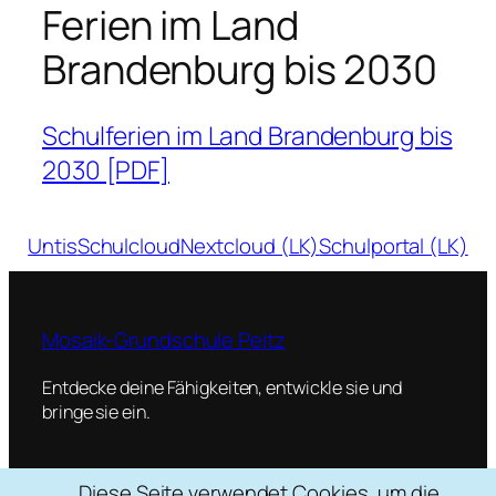
Ferien im Land
Brandenburg bis 2030
Schulferien im Land Brandenburg bis
2030 [PDF]
Untis
Schulcloud
Nextcloud (LK)
Schulportal (LK)
Mosaik-Grundschule Peitz
Entdecke deine Fähigkeiten, entwickle sie und
bringe sie ein.
Diese Seite verwendet Cookies, um die