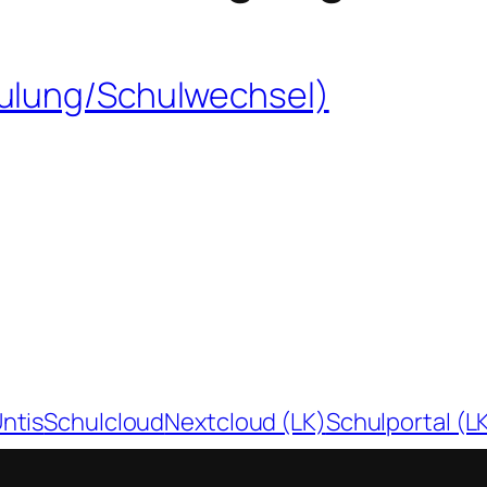
ulung/Schulwechsel)
ntis
Schulcloud
Nextcloud (LK)
Schulportal (L