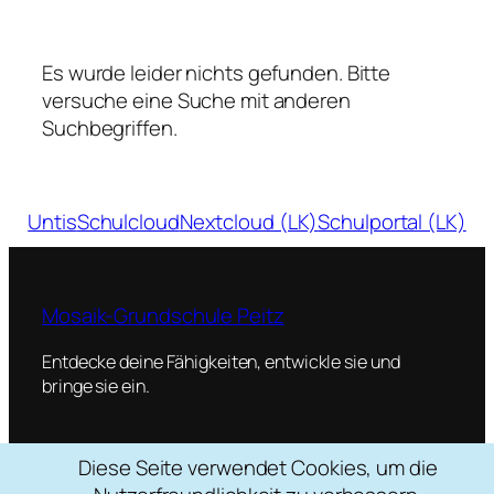
Es wurde leider nichts gefunden. Bitte
versuche eine Suche mit anderen
Suchbegriffen.
Untis
Schulcloud
Nextcloud (LK)
Schulportal (LK)
Mosaik-Grundschule Peitz
Entdecke deine Fähigkeiten, entwickle sie und
bringe sie ein.
Diese Seite verwendet Cookies, um die
Schulstraße 2, 03185 Peitz