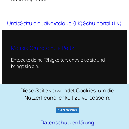
Untis
Schulcloud
Nextcloud (LK)
Schulportal (LK)
Mosaik-Grundschule Peitz
Entdecke deine Fähigkeiten, entwickle sie und
bringe sie ein.
Diese Seite verwendet Cookies, um die
Schulstraße 2, 03185 Peitz
Nutzerfreundlichkeit zu verbessern.
035601 / 22088
mosaik[at]grundschule-peitz.de
Verstanden
Datenschutzerklärung