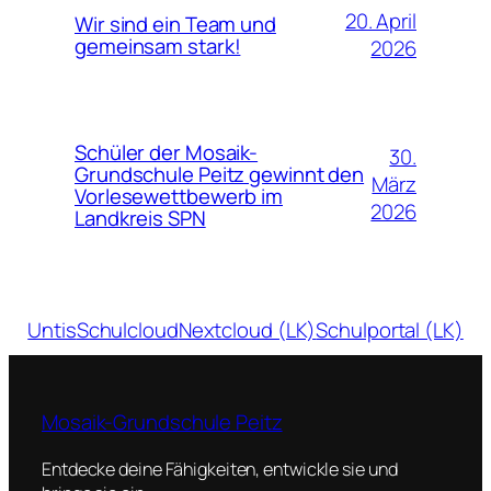
20. April
Wir sind ein Team und
gemeinsam stark!
2026
Schüler der Mosaik-
30.
Grundschule Peitz gewinnt den
März
Vorlesewettbewerb im
2026
Landkreis SPN
Untis
Schulcloud
Nextcloud (LK)
Schulportal (LK)
Mosaik-Grundschule Peitz
Entdecke deine Fähigkeiten, entwickle sie und