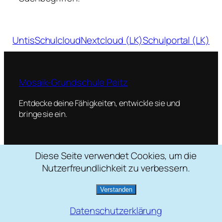
Untis
Schulcloud
Nextcloud (LK)
Schulportal (LK)
Mosaik-Grundschule Peitz
Entdecke deine Fähigkeiten, entwickle sie und
bringe sie ein.
Diese Seite verwendet Cookies, um die
Schulstraße 2, 03185 Peitz
Nutzerfreundlichkeit zu verbessern.
035601 / 22088
mosaik[at]grundschule-peitz.de
Verstanden
Datenschutzerklärung