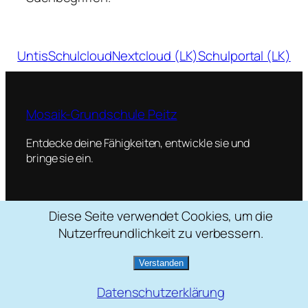
Untis
Schulcloud
Nextcloud (LK)
Schulportal (LK)
Mosaik-Grundschule Peitz
Entdecke deine Fähigkeiten, entwickle sie und
bringe sie ein.
Diese Seite verwendet Cookies, um die
Schulstraße 2, 03185 Peitz
Nutzerfreundlichkeit zu verbessern.
035601 / 22088
mosaik[at]grundschule-peitz.de
Verstanden
Datenschutzerklärung