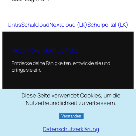
Untis
Schulcloud
Nextcloud (LK)
Schulportal (LK)
Mosaik-Grundschule Peitz
Entdecke deine Fähigkeiten, entwickle sie und
bringe sie ein.
Diese Seite verwendet Cookies, um die
Schulstraße 2, 03185 Peitz
Nutzerfreundlichkeit zu verbessern.
035601 / 22088
mosaik[at]grundschule-peitz.de
Verstanden
Datenschutzerklärung