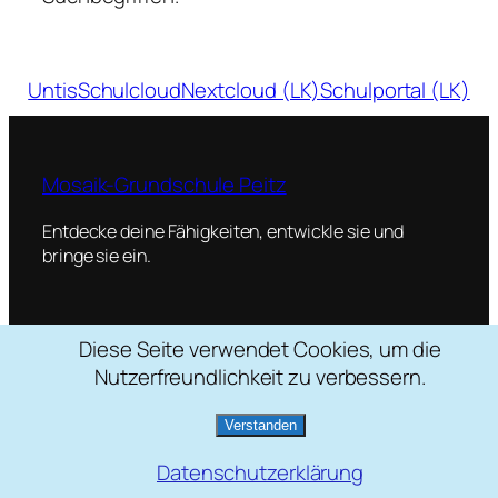
Untis
Schulcloud
Nextcloud (LK)
Schulportal (LK)
Mosaik-Grundschule Peitz
Entdecke deine Fähigkeiten, entwickle sie und
bringe sie ein.
Diese Seite verwendet Cookies, um die
Schulstraße 2, 03185 Peitz
Nutzerfreundlichkeit zu verbessern.
035601 / 22088
mosaik[at]grundschule-peitz.de
Verstanden
Datenschutzerklärung