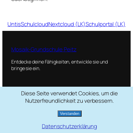
Untis
Schulcloud
Nextcloud (LK)
Schulportal (LK)
Mosaik-Grundschule Peitz
Entdecke deine Fähigkeiten, entwickle sie und
bringe sie ein.
Diese Seite verwendet Cookies, um die
Schulstraße 2, 03185 Peitz
Nutzerfreundlichkeit zu verbessern.
035601 / 22088
mosaik[at]grundschule-peitz.de
Verstanden
Datenschutzerklärung