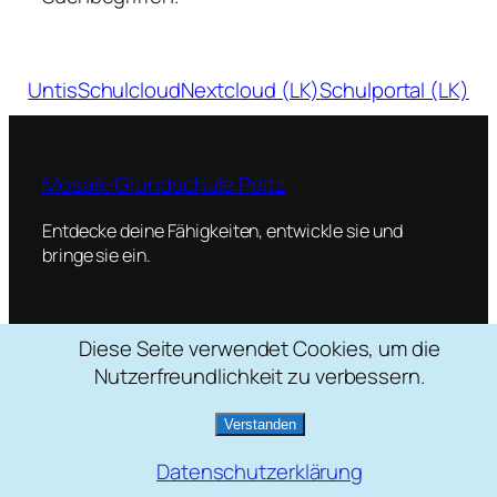
Untis
Schulcloud
Nextcloud (LK)
Schulportal (LK)
Mosaik-Grundschule Peitz
Entdecke deine Fähigkeiten, entwickle sie und
bringe sie ein.
Diese Seite verwendet Cookies, um die
Schulstraße 2, 03185 Peitz
Nutzerfreundlichkeit zu verbessern.
035601 / 22088
mosaik[at]grundschule-peitz.de
Verstanden
Datenschutzerklärung