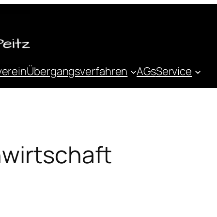
verein
Übergangsverfahren
AGs
Service
hwirtschaft