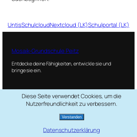
Untis
Schulcloud
Nextcloud (LK)
Schulportal (LK)
Mosaik-Grundschule Peitz
Entdecke deine Fähigkeiten, entwickle sie und
bringe sie ein.
Diese Seite verwendet Cookies, um die
Schulstraße 2, 03185 Peitz
Nutzerfreundlichkeit zu verbessern.
035601 / 22088
mosaik[at]grundschule-peitz.de
Verstanden
Datenschutzerklärung