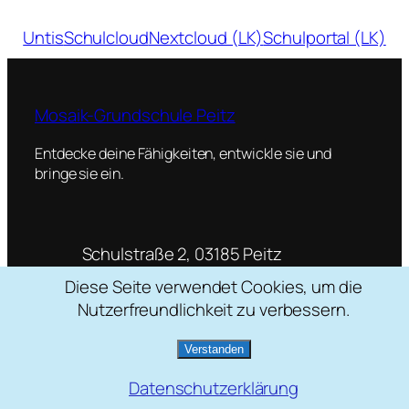
Untis
Schulcloud
Nextcloud (LK)
Schulportal (LK)
Mosaik-Grundschule Peitz
Entdecke deine Fähigkeiten, entwickle sie und
bringe sie ein.
Schulstraße 2, 03185 Peitz
035601 / 22088
Diese Seite verwendet Cookies, um die
mosaik[at]grundschule-peitz.de
Nutzerfreundlichkeit zu verbessern.
Verstanden
Datenschutzerklärung