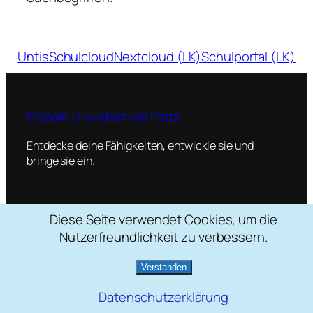
Untis
Schulcloud
Nextcloud (LK)
Schulportal (LK)
Mosaik-Grundschule Peitz
Entdecke deine Fähigkeiten, entwickle sie und
bringe sie ein.
Diese Seite verwendet Cookies, um die
Schulstraße 2, 03185 Peitz
Nutzerfreundlichkeit zu verbessern.
035601 / 22088
mosaik[at]grundschule-peitz.de
Verstanden
Datenschutzerklärung