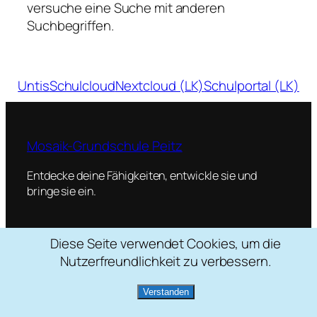
versuche eine Suche mit anderen
Suchbegriffen.
Untis
Schulcloud
Nextcloud (LK)
Schulportal (LK)
Mosaik-Grundschule Peitz
Entdecke deine Fähigkeiten, entwickle sie und
bringe sie ein.
Diese Seite verwendet Cookies, um die
Schulstraße 2, 03185 Peitz
Nutzerfreundlichkeit zu verbessern.
035601 / 22088
mosaik[at]grundschule-peitz.de
Verstanden