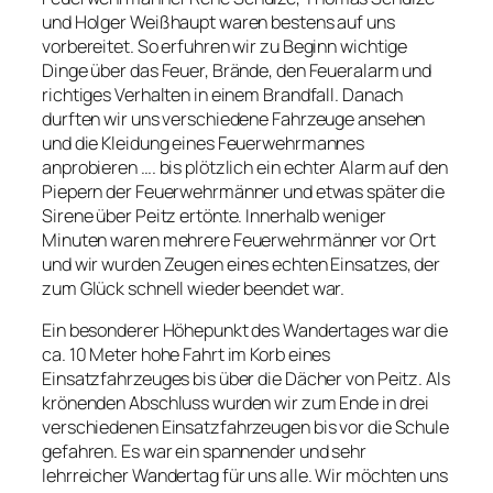
und Holger Weißhaupt waren bestens auf uns
vorbereitet. So erfuhren wir zu Beginn wichtige
Dinge über das Feuer, Brände, den Feueralarm und
richtiges Verhalten in einem Brandfall. Danach
durften wir uns verschiedene Fahrzeuge ansehen
und die Kleidung eines Feuerwehrmannes
anprobieren …. bis plötzlich ein echter Alarm auf den
Piepern der Feuerwehrmänner und etwas später die
Sirene über Peitz ertönte. Innerhalb weniger
Minuten waren mehrere Feuerwehrmänner vor Ort
und wir wurden Zeugen eines echten Einsatzes, der
zum Glück schnell wieder beendet war.
Ein besonderer Höhepunkt des Wandertages war die
ca. 10 Meter hohe Fahrt im Korb eines
Einsatzfahrzeuges bis über die Dächer von Peitz. Als
krönenden Abschluss wurden wir zum Ende in drei
verschiedenen Einsatzfahrzeugen bis vor die Schule
gefahren. Es war ein spannender und sehr
lehrreicher Wandertag für uns alle. Wir möchten uns