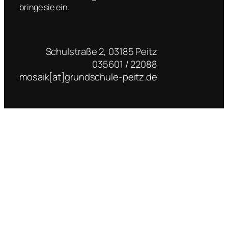
bringe sie ein.
Schulstraße 2, 03185 Peitz
035601 / 22088
mosaik[at]grundschule-peitz.de