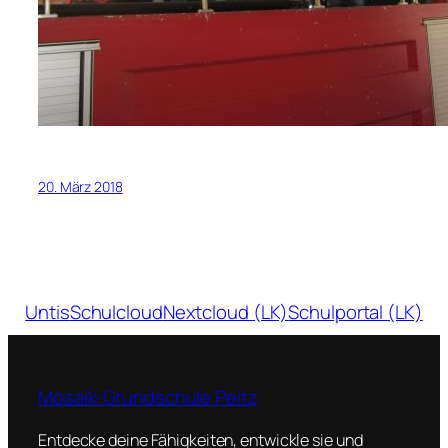
20. März 2018
Untis
Schulcloud
Nextcloud (LK)
Schulportal (LK)
Mosaik-Grundschule Peitz
Entdecke deine Fähigkeiten, entwickle sie und