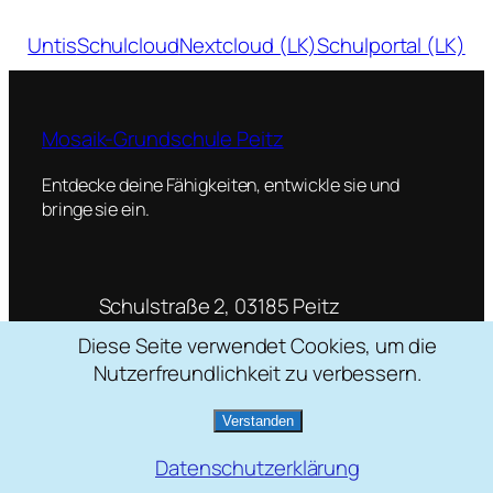
Untis
Schulcloud
Nextcloud (LK)
Schulportal (LK)
Mosaik-Grundschule Peitz
Entdecke deine Fähigkeiten, entwickle sie und
bringe sie ein.
Schulstraße 2, 03185 Peitz
035601 / 22088
Diese Seite verwendet Cookies, um die
mosaik[at]grundschule-peitz.de
Nutzerfreundlichkeit zu verbessern.
Verstanden
Datenschutzerklärung