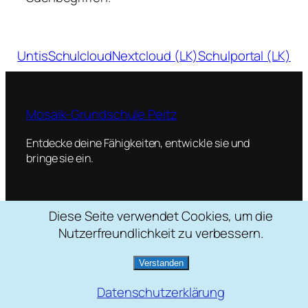
Untis
Schulcloud
Nextcloud (LK)
Schulportal (LK)
Mosaik-Grundschule Peitz
Entdecke deine Fähigkeiten, entwickle sie und
bringe sie ein.
Diese Seite verwendet Cookies, um die
Schulstraße 2, 03185 Peitz
Nutzerfreundlichkeit zu verbessern.
035601 / 22088
mosaik[at]grundschule-peitz.de
Verstanden
Datenschutzerklärung