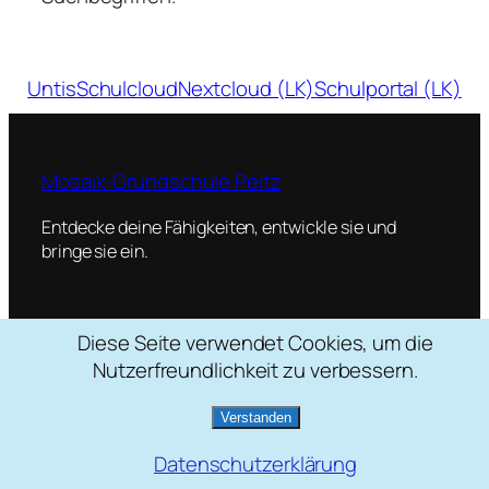
Untis
Schulcloud
Nextcloud (LK)
Schulportal (LK)
Mosaik-Grundschule Peitz
Entdecke deine Fähigkeiten, entwickle sie und
bringe sie ein.
Diese Seite verwendet Cookies, um die
Schulstraße 2, 03185 Peitz
Nutzerfreundlichkeit zu verbessern.
035601 / 22088
mosaik[at]grundschule-peitz.de
Verstanden
Datenschutzerklärung