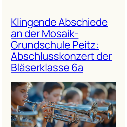
Klingende Abschiede
an der Mosaik-
Grundschule Peitz:
Abschlusskonzert der
Bläserklasse 6a