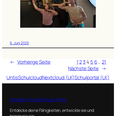
6. Juni 2025
←
Vorherige Seite
1
2
3
4
5
6
…
21
Nächste Seite
→
Untis
Schulcloud
Nextcloud (LK)
Schulportal (LK)
Mosaik-Grundschule Peitz
Entdecke deine Fähigkeiten, entwickle sie und